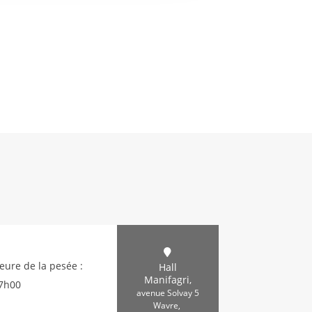
Heure de la pesée :
Hall
Manifagri,
17h00
avenue Solvay 5
Wavre
,