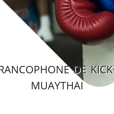
francophone de kick
muaythai