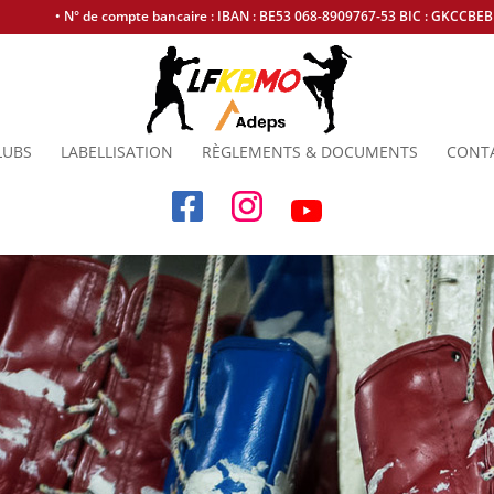
• N° de compte bancaire : IBAN : BE53 068-8909767-53 BIC : GKCCBE
LUBS
LABELLISATION
RÈGLEMENTS & DOCUMENTS
CONT