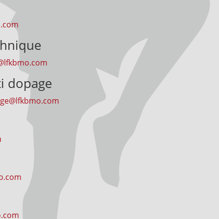
o.com
chnique
@lfkbmo.com
i dopage
age@lfkbmo.com
m
o.com
o.com