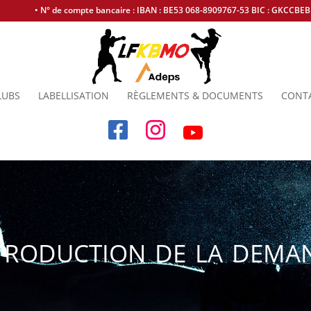
• N° de compte bancaire : IBAN : BE53 068-8909767-53 BIC : GKCCBE
LUBS
LABELLISATION
RÈGLEMENTS & DOCUMENTS
CONT
roduction de la deman