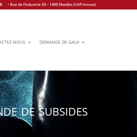
BB
• Rue de l’industrie 20 – 1400 Nivelles (CAP Innove)
ACTEZ-NOUS
DEMANDE DE GALA
de de subsides