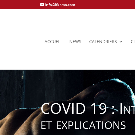
info@lfkbmo.com
ACCUEIL
NEWS
CALENDRIERS
C
COVID 19 : Int
et explications