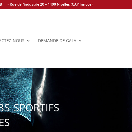
BB
• Rue de l’industrie 20 – 1400 Nivelles (CAP Innove)
ACTEZ-NOUS
DEMANDE DE GALA
s sportifs
es