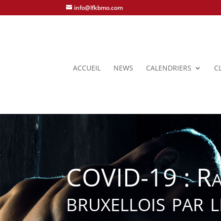
info@lfkbmo.com
ACCUEIL
NEWS
CALENDRIERS
C
COVID-19 : Rapp
bruxellois par l