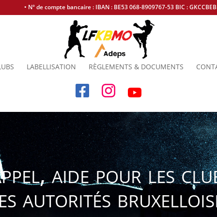
• N° de compte bancaire : IBAN : BE53 068-8909767-53 BIC : GKCCBE
LUBS
LABELLISATION
RÈGLEMENTS & DOCUMENTS
CONT
el, aide pour les club
es autorités bruxellois