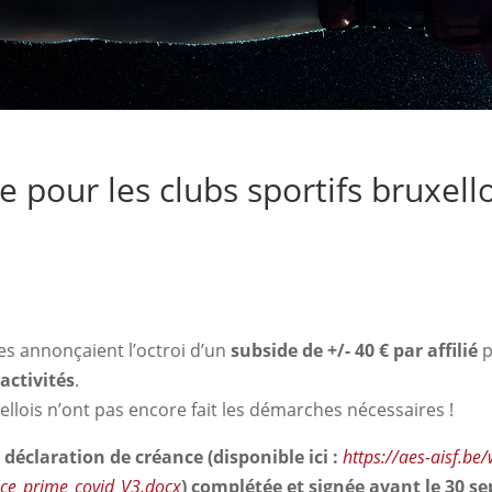
 pour les clubs sportifs bruxello
ses annonçaient l’octroi d’un
subside de +/- 40 € par affilié
p
 activités
.
llois n’ont pas encore fait les démarches nécessaires !
déclaration de créance (disponible ici :
https://aes-aisf.be
ce_prime_covid_V3.docx
)
complétée et signée avant le 30 s