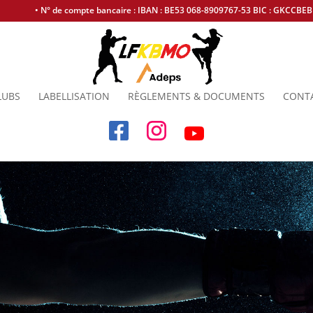
• N° de compte bancaire : IBAN : BE53 068-8909767-53 BIC : GKCCBE
LUBS
LABELLISATION
RÈGLEMENTS & DOCUMENTS
CONT