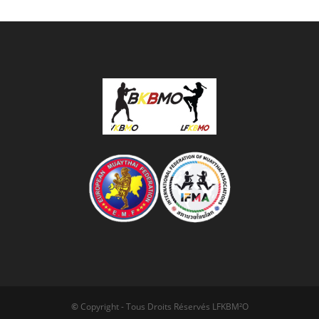
©
Copyright - Tous Droits Réservés LFKBM²O