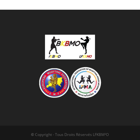
©
Copyright - Tous Droits Réservés LFKBM²O