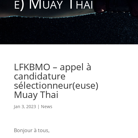
e) Muay Thai
LFKBMO – appel à
candidature
sélectionneur(euse)
Muay Thai
Jan 3, 2023
|
News
Bonjour à tous,