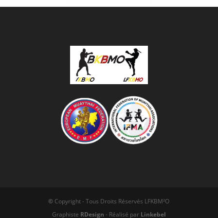
©
Copyright - Tous Droits Réservés LFKBM²O
Graphiste
RDesign
- Réalisé par
Linkebel