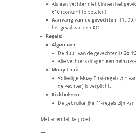
Als een vechter niet binnen het gewic
€10 (contant te betalen).
Aanvang van de gevechten
: 11u00.
het geval van een KO)
Regels:
Algemeen:
De duur van de gevechten is
3x 1’
Alle vechters dragen een helm (v
Muay Thai:
Volledige Muay Thai-regels zijn v
de vechter) is verplicht.
Kickboksen:
De gebruikelijke K1-regels zijn v
Met vriendelijke groet,
—