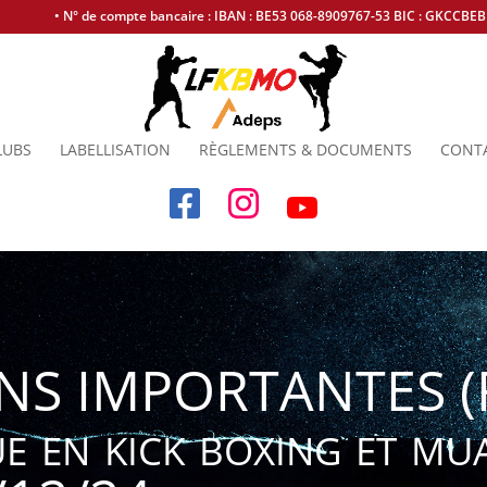
• N° de compte bancaire : IBAN : BE53 068-8909767-53 BIC : GKCCBE
LUBS
LABELLISATION
RÈGLEMENTS & DOCUMENTS
CONT
S IMPORTANTES (F
e en kick boxing et mua