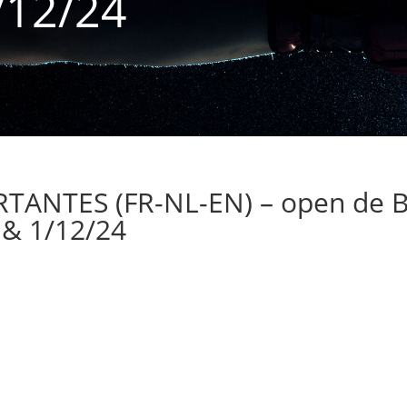
/12/24
NTES (FR-NL-EN) – open de Be
 & 1/12/24