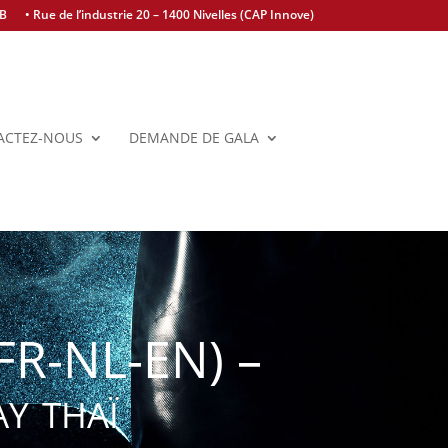
BB
• Rue de l’industrie 20 – 1400 Nivelles (CAP Innove)
ACTEZ-NOUS
DEMANDE DE GALA
R-NL-EN) –
y thaï