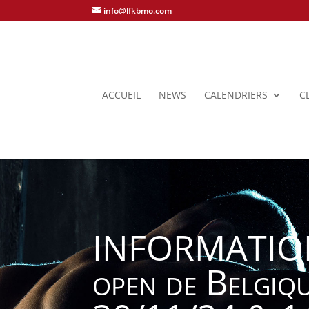
info@lfkbmo.com
ACCUEIL
NEWS
CALENDRIERS
C
INFORMATION
open de Belgiqu