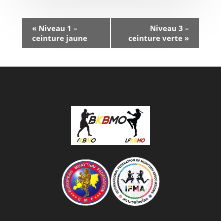
«
Niveau 1 –
Niveau 3 –
ceinture jaune
ceinture verte
»